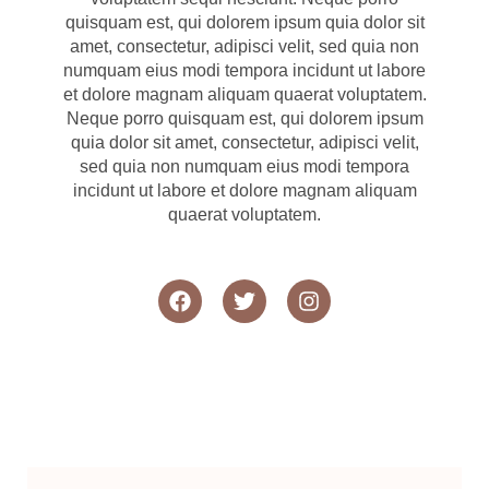
quisquam est, qui dolorem ipsum quia dolor sit
amet, consectetur, adipisci velit, sed quia non
numquam eius modi tempora incidunt ut labore
et dolore magnam aliquam quaerat voluptatem.
Neque porro quisquam est, qui dolorem ipsum
quia dolor sit amet, consectetur, adipisci velit,
sed quia non numquam eius modi tempora
incidunt ut labore et dolore magnam aliquam
quaerat voluptatem.
F
T
I
a
w
n
c
i
s
e
t
t
b
t
a
o
e
g
o
r
r
k
a
m